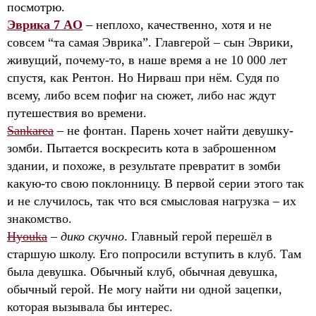
посмотрю.
Эврика 7 AO
– неплохо, качественно, хотя и не
совсем “та самая Эврика”. Главгерой –
сын Эврики
,
живущий, почему-то, в наше время а не 10 000 лет
спустя, как Рентон. Но Нирваш при нём. Судя по
всему, либо всем пофиг на сюжет, либо нас ждут
путешествия во времени.
Sankarea
– не фонтан. Парень хочет найти девушку-
зомби. Пытается воскресить кота в заброшенном
здании, и похоже, в результате превратит в зомби
какую-то свою поклонницу. В первой серии этого так
и не случилось, так что вся смысловая нагрузка – их
знакомство.
Hyouka
–
дико скучно
. Главный герой перешёл в
старшую школу. Его попросили вступить в клуб. Там
была девушка. Обычный клуб, обычная девушка,
обычный герой. Не могу найти ни одной зацепки,
которая вызывала бы интерес.