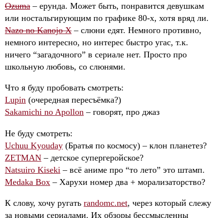
Ozuma
– ерунда. Может быть, понравится девушкам
или ностальгирующим по графике 80-х, хотя вряд ли.
Nazo no Kanojo X
– слюни едят. Немного противно,
немного интересно, но интерес быстро угас, т.к.
ничего “загадочного” в сериале нет. Просто про
школьную любовь, со слюнями.
Что я буду пробовать смотреть:
Lupin
(очередная пересъёмка?)
Sakamichi no Apollon
– говорят, про джаз
Не буду смотреть:
Uchuu Kyouday
(Братья по космосу) – клон планетез?
ZETMAN
– детское супергеройское?
Natsuiro Kiseki
– всё аниме про “то лето” это штамп.
Medaka Box
– Харухи номер два + морализаторство?
К слову, хочу ругать
randomc.net
, через который слежу
за новыми сериалами. Их обзоры бессмысленны