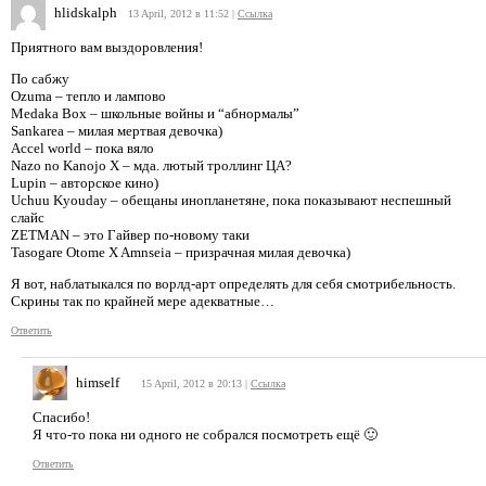
hlidskalph
13 April, 2012 в 11:52
|
Ссылка
Приятного вам выздоровления!
По сабжу
Ozuma – тепло и лампово
Medaka Box – школьные войны и “абнормалы”
Sankarea – милая мертвая девочка)
Accel world – пока вяло
Nazo no Kanojo X – мда. лютый троллинг ЦА?
Lupin – авторское кино)
Uchuu Kyouday – обещаны инопланетяне, пока показывают неспешный
слайс
ZETMAN – это Гайвер по-новому таки
Tasogare Otome X Amnseia – призрачная милая девочка)
Я вот, наблатыкался по ворлд-арт определять для себя смотрибельность.
Скрины так по крайней мере адекватные…
Ответить
himself
15 April, 2012 в 20:13
|
Ссылка
Спасибо!
Я что-то пока ни одного не собрался посмотреть ещё 🙂
Ответить