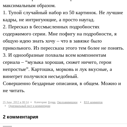
максимальным образом.
1. Тупой случайный набор из 50 картинок. Не лучшие
кадры, не интригующие, а просто наугад.
2. Пересказ в бессмысленных подробностях
содержимого серии. Мне пофигу на подробности, я
общую идею знать хочу – что в завязке было
прикольного. Из перессказа этого тем более не понять.
3. И однообразные похвалы всем компонентам
сериала – “музыка хорошая, сюжет ничего, герои
непростые”. Картошка, морковь и лук вкусные, а
винегрет получился несъедобный.
Совершенно бездарные описания, в общем. Можно и
не читать.
25 June, 2012 в 00:14
Категории:
Будни
,
Околоанимешное
.
RSS комментов
Оригинальный пост и комментарии
2
комментария