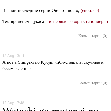
Вышли последние серии Ore no Imouto,
(спойлер)
Тем временем Цукаса
в интервью говорит
:
(спойлеры)
Комментарии (0)
18
Aug
13:14
А вот в Shingeki no Kyojin чиби-спешалы скучные и
бессмысленные.
Комментарии (0)
17
Aug
17:48
Watashi ga motenai no