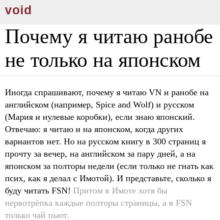
void
Почему я читаю ранобе
не только на японском
Иногда спрашивают, почему я читаю VN и ранобе на
английском (например, Spice and Wolf) и русском
(Мария и нулевые коробки), если знаю японский.
Отвечаю: я читаю и на японском, когда других
вариантов нет. Но на русском книгу в 300 страниц я
прочту за вечер, на английском за пару дней, а на
японском за полторы недели (если только не гнать как
псих, как я делал с Имотой). И представьте, сколько я
буду читать FSN!
Притом в Имоте хотя бы
нервотрёпка каждые полторы страницы, а в FSN
только чай пьют.