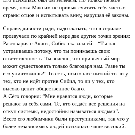
Его психопасс был бы зелёным. Но только первое
время, пока Максим не привык считать себя частью
страны отцов и испытывать вину, нарушая её законы.
Справедливости ради, надо сказать, что в сериале
прозвучали по крайней мере две другие точки зрения:
Разговария с Аканэ, Сибил сказала ей – “Ты нас
устраиваешь потому, что ты понимаешь свою
ответственность. Ты знаешь, что привычный мир
может существовать только благодаря нам. Разве ты
его уничтожишь?” То есть, психопасс низкий то ли у
тех, кто не идёт против Сибил, то ли у тех, кто
высоко ценит общественное благо.
А Сёго говорил: “Мне нравятся люди, которые
решают за себя сами. Те, кто отдаёт все решения на
откуп системы, недостойны называться людьми”.
Всего его любимчики были преступниками, так что у
более независимых людей психопасс чаще высокий.