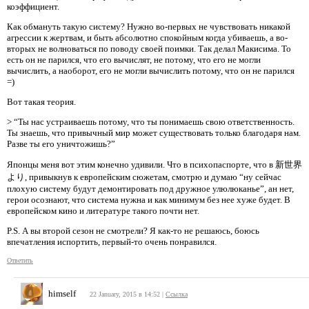
коэффициент.
Как обмануть такую систему? Нужно во-первых не чувствовать никакой
агрессии к жертвам, и быть абсолютно спокойным когда убиваешь, а во-
вторых не волноваться по поводу своей поимки. Так делал Макисима. То
есть он не парился, что его вычислят, не потому, что его не могли
вычислить, а наоборот, его не могли вычислить потому, что он не парился
=)
Вот такая теория.
> “Ты нас устраиваешь потому, что ты понимаешь свою ответственность.
Ты знаешь, что привычный мир может существовать только благодаря нам.
Разве ты его уничтожишь?”
Японцы меня вот этим конечно удивили. Что в психопаспорте, что в 新世界
より, привыкнув к европейским сюжетам, смотрю и думаю “ну сейчас
плохую систему будут демонтировать под дружное улюлюканье”, ан нет,
герои осознают, что система нужна и как минимум без нее хуже будет. В
европейском кино и литературе такого почти нет.
P.S. А вы второй сезон не смотрели? Я как-то не решаюсь, боюсь
впечатления испортить, первый-то очень понравился.
Ответить
himself
22 January, 2015 в 14:52
|
Ссылка