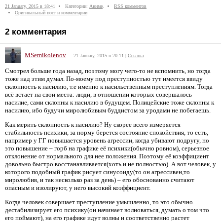
21 January, 2015 в 18:41
Категории:
Аниме
.
RSS комментов
Оригинальный пост и комментарии
2
комментария
MSemikolenov
21 January, 2015 в 20:11
|
Ссылка
Смотрел больше года назад, поэтому могу чего-то не вспомнить, но тогда
тоже над этим думал. По-моему под преступностью тут имеется ввиду
склонность к насилию, т.е именно к насильственным преступлениям. Тогда
всё встает на свои места: люди, в отношении которых совершалось
насилие, сами склонны к насилию в будущем. Полицейские тоже склонны к
насилию, ибо будучи миролюбивым буддистом за уродами не побегаешь.
Как мерить склонность к насилию? Ну скорее всего измеряется
стабильность психики, за норму берется состояние спокойствия, то есть,
например у ГГ повышается уровень агрессии, когда убивают подругу, но
это повышение – горб на графике её психики(обычно ровном), серьезное
отклонение от нормального для нее положения. Поэтому её коэффициент
довольно быстро восстанавливается(хоть и не полностью). А вот человек, у
которого подобный график рисует синусоиду(то он агрессивен,то
миролюбив, и так несколько раз за день) – его обоснованно считают
опасным и изолируют, у него высокий коэффициент.
Когда человек совершает преступление умышленно, то это обычно
дестабилизирует его психику(он начинает волноваться, думать о том что
его поймают), на его графике идут волны и соответственно растет