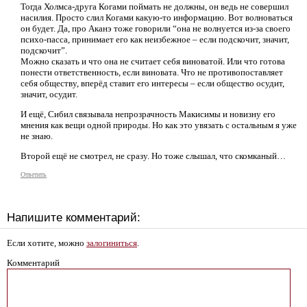
Тогда Холмса-друга Когами поймать не должны, он ведь не совершил
насилия. Просто слил Когами какую-то информацию. Вот волноваться
он будет. Да, про Аканэ тоже говорили “она не волнуется из-за своего
психо-пасса, принимает его как неизбежное – если подскочит, значит,
подскочит”.
Можно сказать и что она не считает себя виноватой. Или что готова
понести ответственность, если виновата. Что не противопоставляет
себя обществу, вперёд ставит его интересы – если общество осудит,
значит, осудит.
И ещё, Сибил связывала непрозрачность Макисимы и новизну его
мнения как вещи одной природы. Но как это увязать с остальным я уже
не знаю.
Второй ещё не смотрел, не сразу. Но тоже слышал, что скомканый…
Ответить
Напишите комментарий:
Если хотите, можно
залогиниться
.
Комментарий