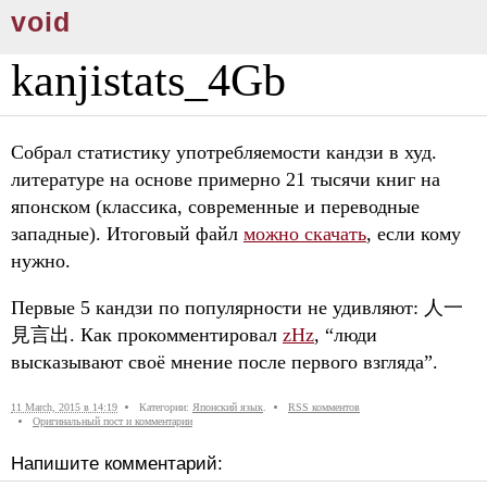
void
kanjistats_4Gb
Собрал статистику употребляемости кандзи в худ.
литературе на основе примерно 21 тысячи книг на
японском (классика, современные и переводные
западные). Итоговый файл
можно скачать
, если кому
нужно.
Первые 5 кандзи по популярности не удивляют: 人一
見言出. Как прокомментировал
zHz
, “люди
высказывают своё мнение после первого взгляда”.
11 March, 2015 в 14:19
Категории:
Японский язык
.
RSS комментов
Оригинальный пост и комментарии
Напишите комментарий: