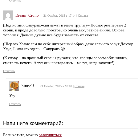
Ответить
Dream_Crono
21 October, 2015 в 17:14
|
Ссылка
(Под ногами Сакурако-сан лежат в земле трупы) – Посмотрел первые 2
серии, и вроде довольно простое, но очень аккуратное аниме. Основа
хорошая. Дальше думаю все будет зависеть от сюжета.
(Шерлок Холмс сам по себе интересный образ, даже если его зовут Доктор
Хаус, L или как здесь – Сакурако 🙂
(К слову – на прошлый сезон я ругался, что японцы совсем обленились,
смотреть нечего. А тут они постарались – могут, когда захотят!)
Ответить
himself
21 October, 2015 в 18:01
|
Ссылка
Угу.
Ответить
Напишите комментарий:
Если хотите, можно
залогиниться
.