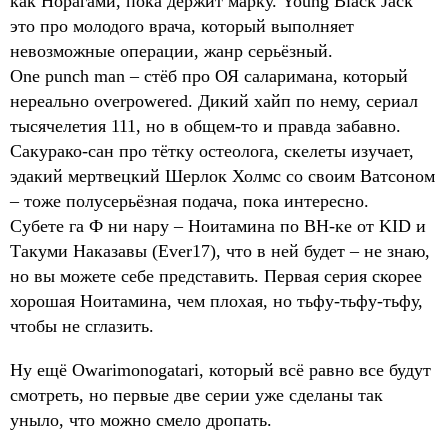
как Норагами, пока держит марку. Young Black Jack
это про молодого врача, который выполняет
невозможные операции, жанр серьёзный.
One punch man – стёб про ОЯ саларимана, который
нереально overpowered. Дикий хайп по нему, сериал
тысячелетия 111, но в общем-то и правда забавно.
Сакурако-сан про тётку остеолога, скелеты изучает,
эдакий мертвецкий Шерлок Холмс со своим Ватсоном
– тоже полусерьёзная подача, пока интересно.
Субете га Ф ни нару – Ноитамина по ВН-ке от KID и
Такуми Наказавы (Ever17), что в ней будет – не знаю,
но вы можете себе представить. Первая серия скорее
хорошая Ноитамина, чем плохая, но тьфу-тьфу-тьфу,
чтобы не сглазить.
Ну ещё Owarimonogatari, который всё равно все будут
смотреть, но первые две серии уже сделаны так
уныло, что можно смело дропать.