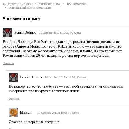
15 October, 2015 в 01:07
Категории:
Аниме
.
RSS комментов
Оригинальный пост и комментарии
5
комментариев
Fenrir Deimos
16 October, 2015 в 18:25
|
Ссылка
Вообще, Subete ga F ni Naru это адаптация романа (именно романа, а не
ранобе) Хироси Мори. То, что от КИДа выходило — это одна из многих
адаптаций. По этому же роману есть и дорама, и манга, и чего только нет.
Роман вышел почти 20 лет назад, но до сих пор очень популярен.
Ответить
Fenrir Deimos
16 October, 2015 в 18:28
|
Ссылка
По поводу того, что там будет — это такой детектив с легким налетом
киберпанка про выкрутасы с технологиями.
Ответить
himself
16 October, 2015 в 19:08
|
Ссылка
Спасибо, интересные сведения.