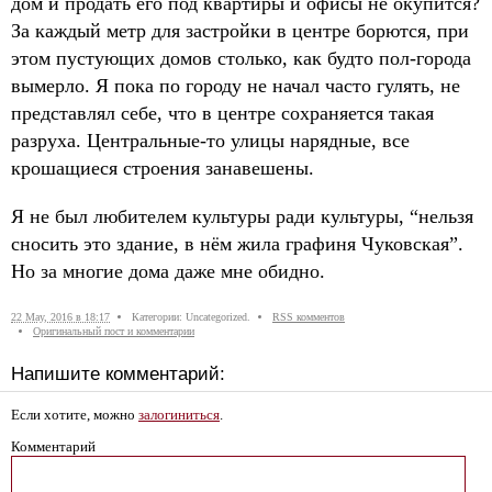
дом и продать его под квартиры и офисы не окупится?
За каждый метр для застройки в центре борются, при
этом пустующих домов столько, как будто пол-города
вымерло. Я пока по городу не начал часто гулять, не
представлял себе, что в центре сохраняется такая
разруха. Центральные-то улицы нарядные, все
крошащиеся строения занавешены.
Я не был любителем культуры ради культуры, “нельзя
сносить это здание, в нём жила графиня Чуковская”.
Но за многие дома даже мне обидно.
22 May, 2016 в 18:17
Категории: Uncategorized.
RSS комментов
Оригинальный пост и комментарии
Напишите комментарий:
Если хотите, можно
залогиниться
.
Комментарий