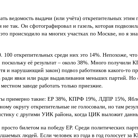
ь ведомость выдачи (или учёта) открепительных этим г
я не так. Он сфотографировал и газель, которая подвозил
то происходило на многих участках по Москве, но я зна
. 100 открепительных среди них это 14%. Непохоже, что
 поскольку её результат – около 38%. Много получили 
отя и нарушающий закон) подвоз работников какого-то пр
ь ради явки или ради выдавливания меньших партий. Но 
 местном заводе работать только приезжие.
аты примерно такие: ЕР 38%, КПРФ 19%, ЛДПР 15%, Ябл
ному округу открепительные не голосовали, но там резу
атистику с другими УИК района, когда ЦИК выложит данн
 просто билетом на победу ЕР. Среди политических пар
ушаемых людей. Если человек из года в год голосует за 