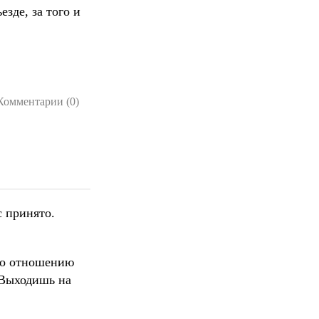
зде, за того и
Комментарии (0)
с принято.
по отношению
. Выходишь на