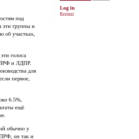
Log in
Register
остям под
а эти группы и
ю об участках,
 эти голоса
КПРФ и ЛДПР.
оизводства для
если первое,
око 6.5%,
льтаты ещё
ые.
тий обычно у
КПРФ, он так и