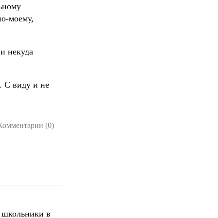
льному
по-моему,
 и некуда
. С виду и не
Комментарии (0)
ь школьники в