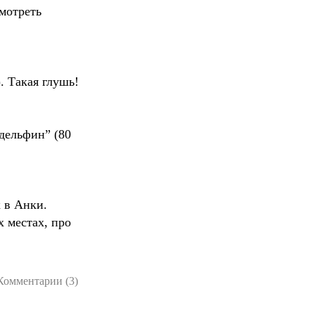
мотреть
. Такая глушь!
дельфин” (80
к в Анки.
х местах, про
Комментарии (3)