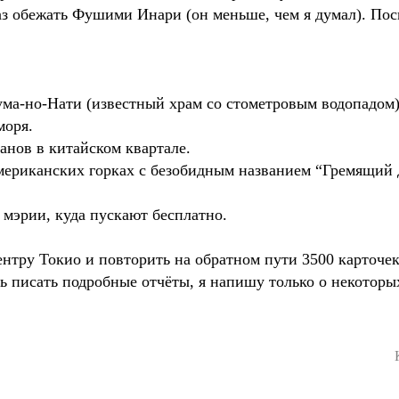
раз обежать Фушими Инари (он меньше, чем я думал). Пос
ума-но-Нати (известный храм со стометровым водопадом)
моря.
манов в китайском квартале.
американских горках с безобидным названием “Гремящий 
 мэрии, куда пускают бесплатно.
центру Токио и повторить на обратном пути 3500 карточе
нь писать подробные отчёты, я напишу только о некоторы