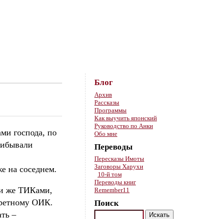
Skip to content
Блог
Архив
Рассказы
Программы
Как выучить японский
Руководство по Анки
ми господа, по
Обо мне
рибывали
Переводы
Пересказы Имоты
Заговоры Харухи
же на соседнем.
10-й том
Переводы книг
ми же ТИКами,
Remember11
кретному ОИК.
Поиск
ть –