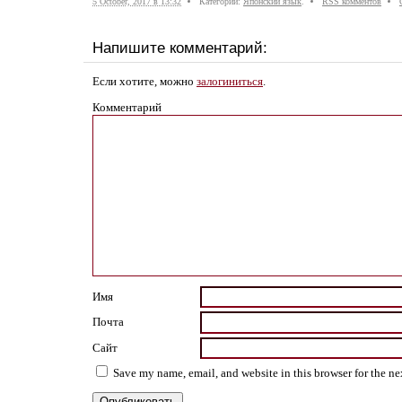
5 October, 2017 в 13:32
Категории:
Японский язык
.
RSS комментов
Напишите комментарий:
Если хотите, можно
залогиниться
.
Комментарий
Имя
Почта
Сайт
Save my name, email, and website in this browser for the n