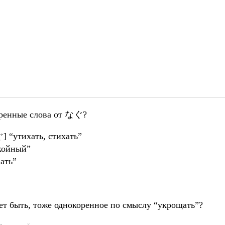
коренные слова от なぐ?
 “утихать, стихать”
ойный”
ать”
т быть, тоже однокоренное по смыслу “укрощать”?