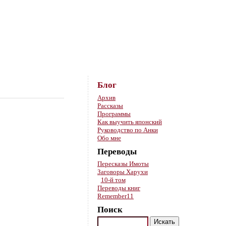
Skip to content
Блог
Архив
Рассказы
Программы
Как выучить японский
Руководство по Анки
Обо мне
Переводы
Пересказы Имоты
Заговоры Харухи
10-й том
Переводы книг
Remember11
Поиск