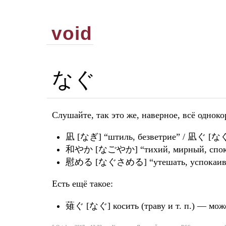
void
なぐ
Слушайте, так это же, наверное, всё одно
凪 [なぎ] “штиль, безветрие” / 凪ぐ [なぐ]
和やか [なごやか] “тихий, мирный, спок
慰める [なぐさめる] “утешать, успокаив
Есть ещё такое:
薙ぐ [なぐ] косить (траву и т. п.) — може