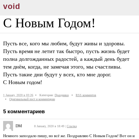
void
С Новым Годом!
Пусть все, кого мы любим, будут живы и здоровы.
Пусть время не летит так быстро, пусть жизнь будет
полна долгожданных радостей, а каждый день будет
тем днём, когда, не замечая этого, мы счастливы.
Пусть такие дни будут у всех, кто мне дорог.
С Новым годом!
1 January, 2020 в 03:26
Категории:
Праздники
.
RSS комментов
Оригинальный пост и комментарии
5
комментариев
DM
8 January, 2020 в 18:49
|
Ссылка
Немного запоздало пишу, но всё же. Поздравляю С Новым Годом! Вот он и