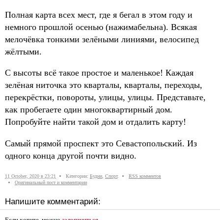
Полная карта всех мест, где я бегал в этом году и
немного прошлой осенью (нажимабельна). Всякая
мелочёвка тонкими зелёными линиями, велосипед
жёлтыми.
С высоты всё такое простое и маленькое! Каждая
зелёная ниточка это кварталы, кварталы, переходы,
перекрёстки, повороты, улицы, улицы. Представьте,
как пробегаете один многоквартирный дом.
Попробуйте найти такой дом и отдалить карту!
Самый прямой проспект это Севастопольский. Из
одного конца другой почти видно.
11 October, 2020 в 23:21
Категории:
Будни
,
Спорт
.
RSS комментов
Оригинальный пост и комментарии
Напишите комментарий:
Если хотите, можно
залогиниться
.