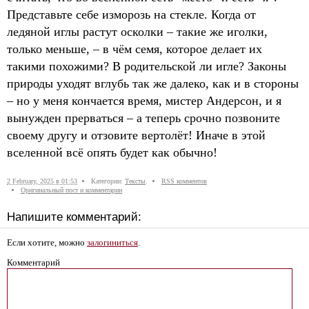
Представьте себе изморозь на стекле. Когда от
ледяной иглы растут осколки – такие же иголки,
только меньше, – в чём семя, которое делает их
такими похожими? В родительской ли игле? Законы
природы уходят вглубь так же далеко, как и в стороны
– но у меня кончается время, мистер Андерсон, и я
вынужден прерваться – а теперь срочно позвоните
своему другу и отзовите вертолёт! Иначе в этой
вселенной всё опять будет как обычно!
2 February, 2025 в 01:53
Категории:
Тексты
.
RSS комментов
Оригинальный пост и комментарии
Напишите комментарий:
Если хотите, можно
залогиниться
.
Комментарий