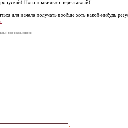
пропускай! Ноги правильно переставляй!”
ться для начала получать вообще хоть какой-нибудь резул
ть
.
льный пост и комментарии
*