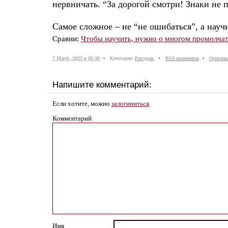
нервничать. “За дорогой смотри! Знаки не 
Самое сложное – не “не ошибаться”, а научи
Сравни:
Чтобы научить, нужно о многом промолча
7 March, 2025 в 00:38
Категории:
Рассудок
.
RSS комментов
Оригина
Напишите комментарий:
Если хотите, можно
залогиниться
.
Комментарий
Имя