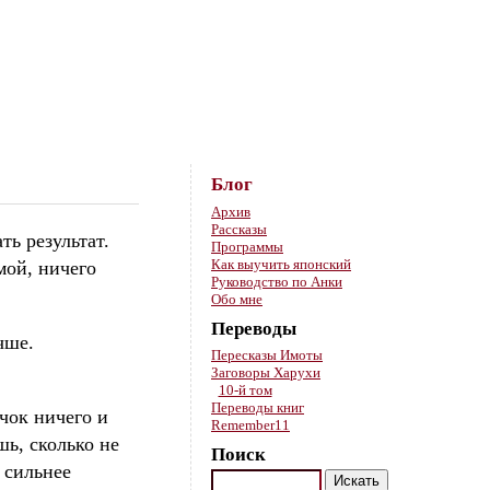
Skip to content
Блог
Архив
Рассказы
ть результат.
Программы
Как выучить японский
мой, ничего
Руководство по Анки
Обо мне
Переводы
чше.
Пересказы Имоты
Заговоры Харухи
10-й том
Переводы книг
чок ничего и
Remember11
шь, сколько не
Поиск
 сильнее