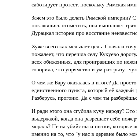
саботирует протест, поскольку Римская имп
Зачем это было делать Римской империи? С 
поклявшись отомстить, она выполняет гряз
Дурацкая история про восстание неизвестно
Хуже всего как мельчает цель. Сначала соч
пожалеет, что перешла селу Кукуево дорогу.
всех обиженных, для проигравших по неясн
говорила, что упрямство и ум разгрызут чу
О чём же Бару оказалась в итоге? Да просто 
единственного пункта, который её каждый р
Разберусь, прогоню. Да с чем ты разберёш
И ради этого она сгубила кучу народу? Это 
выдержкой, когда она разрешает себе пож
мораль? Не на убийства и пытки, которые а
именно на то, что "у нас в деревне было мо