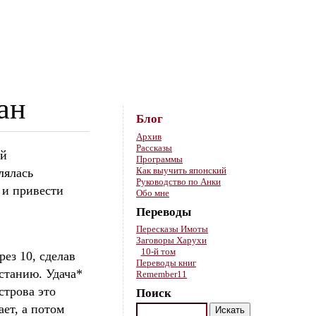
Skip to content
ан
Блог
Архив
Рассказы
ой
Программы
Как выучить японский
лялась
Руководство по Анки
 и привести
Обо мне
Переводы
Пересказы Имоты
Заговоры Харухи
10-й том
ез 10, сделав
Переводы книг
станию. Удача*
Remember11
строва это
Поиск
ет, а потом