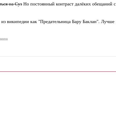
ься на Суз
Но постоянный контраст далёких обещаний с
е из википедии как "Предательница Бару Баклан". Лучше 
ментов