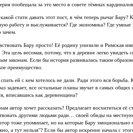
ерия пообещала за это место в совете тёмных кардиналов
какой стати давать этот пост, в чём теперь рычаг Бару? 
ную работу и выслуживается? Где экономика? Где умные
 зачем.
увствовать Бару просто! Её родину унизили и Римская им
 Эта цель весомая, потому, что в деревне легко увидеть 
ым законам. Если бы история развивалась таким образом
жое преимущество.
спать ей с кем хотелось не дали. Ради этого вся борьба. 
аз задевает, все остальные планы звучат в самых общих 
ься, вписавшись как деревенщина?
нам автор хочет рассказать? Предлагает восхититься её с
ертвовать другими людьми ради… своей обиды на местну
втор тоже упоминает, но на которые Бару эмоционально н
жно, а тут нельзя"? Если бы автор искренне начала с этог