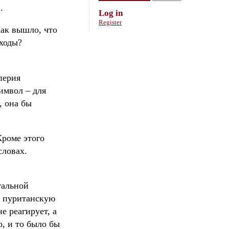
.
Log in
Register
Как вышло, что
 ходы?
перия
символ – для
, она бы
Кроме этого
словах.
тальной
ю пуританскую
е реагирует, а
о, и то было бы