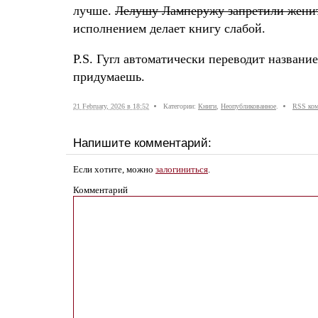
лучше.
Лелушу Ламперужу запретили женит
исполнением делает книгу слабой.
P.S. Гугл автоматически переводит названи
придумаешь.
21 February, 2026 в 18:52
Категории:
Книги
,
Неопубликованное
.
RSS ком
Напишите комментарий:
Если хотите, можно
залогиниться
.
Комментарий