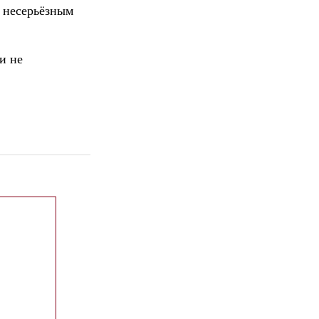
 несерьёзным
и не