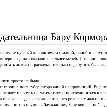
дательница Бару Кормор
никому не нужный клочок земли с мамой, папой и капуст
мперия. Деньги оказались сильнее мечей. И героиня пок
дсчитать доходы и расходы, тихонько подкрутить балансы
книги просто не было!
ит героине пост губернатора одной из провинций. Ещё чер
 решает плюнуть на математику и присоединиться к вос
тежные феодалы соглашаются, что редиска с дальнего о
вину книги в неумных блужданиях, Бару кое-как побежда