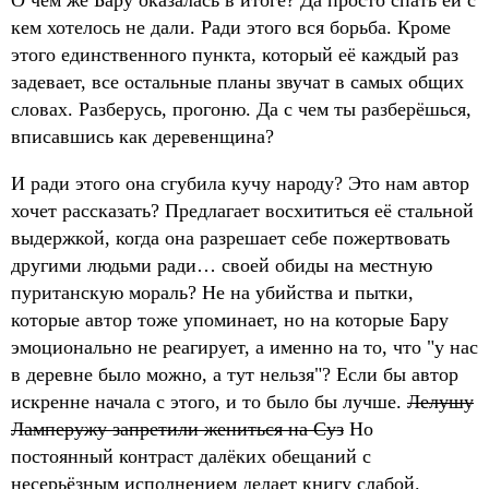
О чём же Бару оказалась в итоге? Да просто спать ей с
кем хотелось не дали. Ради этого вся борьба. Кроме
этого единственного пункта, который её каждый раз
задевает, все остальные планы звучат в самых общих
словах. Разберусь, прогоню. Да с чем ты разберёшься,
вписавшись как деревенщина?
И ради этого она сгубила кучу народу? Это нам автор
хочет рассказать? Предлагает восхититься её стальной
выдержкой, когда она разрешает себе пожертвовать
другими людьми ради… своей обиды на местную
пуританскую мораль? Не на убийства и пытки,
которые автор тоже упоминает, но на которые Бару
эмоционально не реагирует, а именно на то, что "у нас
в деревне было можно, а тут нельзя"? Если бы автор
искренне начала с этого, и то было бы лучше.
Лелушу
Ламперужу запретили жениться на Суз
Но
постоянный контраст далёких обещаний с
несерьёзным исполнением делает книгу слабой.