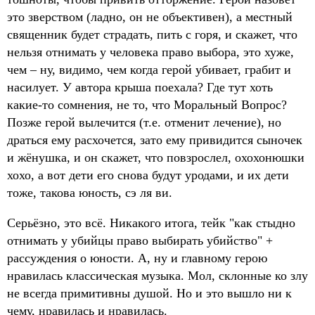
это зверством (ладно, он не объективен), а местный
священник будет страдать, пить с горя, и скажет, что
нельзя отнимать у человека право выбора, это хуже,
чем – ну, видимо, чем когда герой убивает, грабит и
насилует. У автора крыша поехала? Где тут хоть
какие-то сомнения, не то, что Моральный Вопрос?
Позже герой вылечится (т.е. отменит лечение), но
драться ему расхочется, зато ему привидится сыночек
и жёнушка, и он скажет, что повзрослел, охохонюшки
хохо, а вот дети его снова будут уродами, и их дети
тоже, такова юность, сэ ля ви.
Серьёзно, это всё. Никакого итога, тейк "как стыдно
отнимать у убийцы право выбирать убийство" +
рассуждения о юности. А, ну и главному герою
нравилась классическая музыка. Мол, склонные ко злу
не всегда примитивны душой. Но и это вышло ни к
чему, нравилась и нравилась.