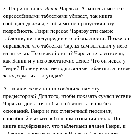
2. Генри пытался
убить
Чарльза. Алкоголь вместе с
определёнными таблетками убивает, так книга
сообщает дважды, чтобы мы не пропустили эту
подробность. Генри передал Чарльзу эти самые
таблетки, не предупредив его об опасности. Позже он
оправдался, что таблетки Чарльз сам вытащил у него
из аптечки. Но с какой стати? Чарльз не клептоман,
как Банни и у него достаточно денег. Что он искал у
Генри? Почему взял неподписанные таблетки, а потом
заподозрил их – и угадал?
А главное, зачем книга сообщила нам эту
предысторию? Для того, чтобы показать сумасшествие
Чарльза, достаточно было обвинить Генри без
оснований. Генри и так сумеречный персонаж,
способный вызвать в больном сознании страх. Но
книга подчёркивает, что таблетками владел Генри, и
таблетки Генри оказались у Чарльза. Зачем строить