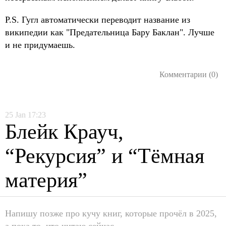
P.S. Гугл автоматически переводит название из
википедии как "Предательница Бару Баклан". Лучше
и не придумаешь.
Комментарии (0)
25
Jan
17:23
Блейк Крауч,
“Рекурсия” и “Тёмная
материя”
Напишу позже про кучу книг, которые прочёл в 2025,
а пока то, что читаю сейчас.