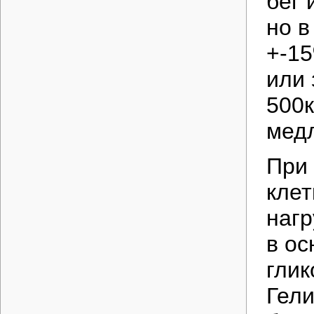
бег 
но в
+-15
или 
500к
мед
При 
клет
нагр
в ос
глик
Гели