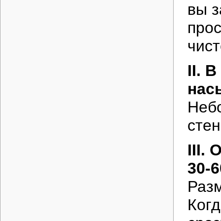
вы з
прос
чист
II.
насы
Неб
стен
III
30-6
Разм
Когд