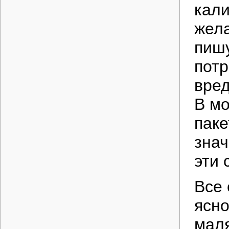
кали
жел
пишу
потр
вред
В мо
паке
знач
эти 
Все
ясно
маля