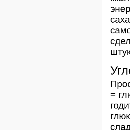
энер
саха
само
сдел
штук
Уг
Прос
= гл
годи
глюк
слад