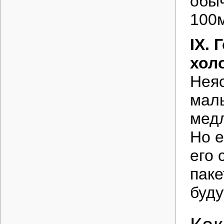
обыч
100
IX.
хол
Неяс
маль
медл
Но е
его 
паке
буду