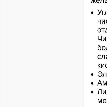
жел
Уг
чи
от
Чи
бо
сл
ки
Эл
Ам
Ли
ме