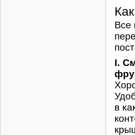
Как
Все
пере
пост
I. 
фрук
Хор
Удоб
в ка
конт
крыш