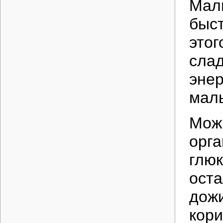
Маль
быст
этог
слад
энер
маль
Можн
орга
глюк
оста
дож
кори