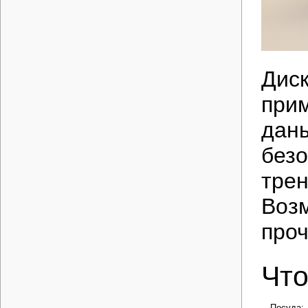
Диск
прим
даны
безо
трен
Возм
про
Что
Посуда: