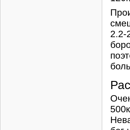
Прои
смеш
2.2-
боро
поэт
бол
Рас
Очен
500к
Нева