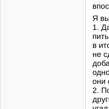
впос
Я вы
1. Д
пить
в ит
не с
доба
одно
они 
2. П
друг
угад