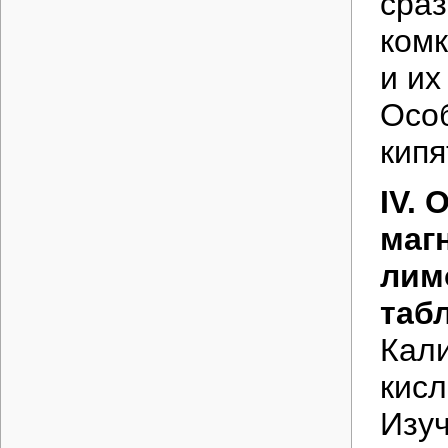
сраз
комк
и их
Особ
кипя
IV. 
маг
лим
табл
Кали
кисл
Изуч