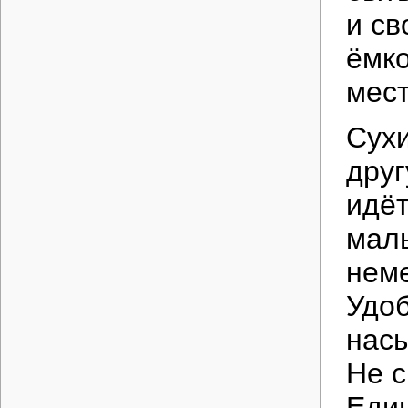
и св
ёмко
мест
Сухи
друг
идёт
маль
неме
Удоб
насы
Не с
Един