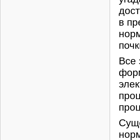
дост
в пр
норм
почк
Все 
форм
элек
проц
проц
Сущ
норм