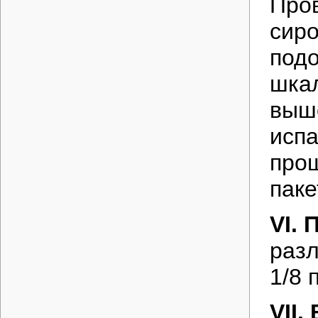
Пров
сиро
подо
шкал
выше
испа
прощ
паке
VI. 
разл
1/8 
VII.