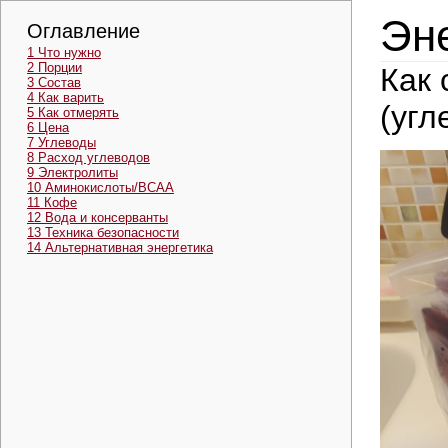
Эне
1
Что нужно
2
Порции
Как 
3
Состав
4
Как варить
(угл
5
Как отмерять
6
Цена
7
Углеводы
8
Расход углеводов
9
Электролиты
10
Аминокислоты/BCAA
11
Кофе
12
Вода и консерванты
13
Техника безопасности
14
Альтернативная энергетика