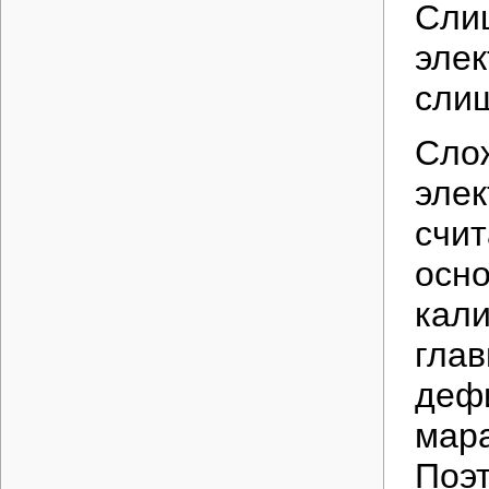
Слиш
элек
слиш
Слож
элек
счит
осно
кали
глав
дефи
мара
Поэт