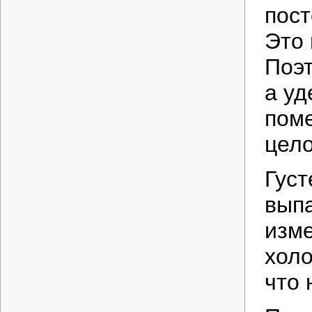
пост
Это 
Поэт
а уд
поме
цело
Густ
выпа
изме
холо
что 