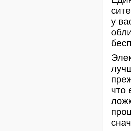
сите
у ва
обли
бесп
Эле
лучш
преж
что 
ложк
прощ
снач