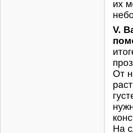
их м
неб
V. В
пом
итог
проз
От н
раст
густ
нужн
конс
На 