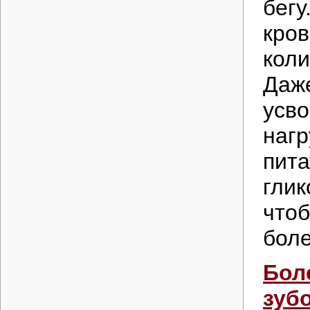
бегу
кров
коли
Даже
усво
нагр
пита
глик
чтоб
боле
Бол
зуб