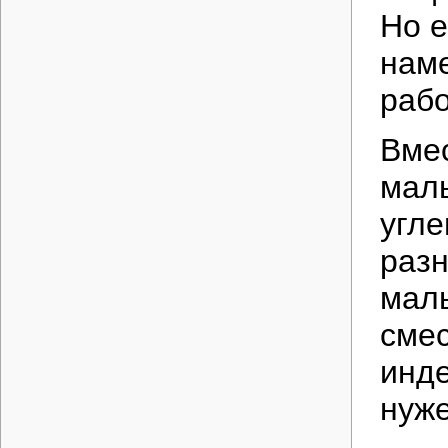
Но е
наме
рабо
Вмес
маль
угле
разн
маль
смес
инде
нуже