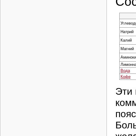
Со
Углевод
Натрий
Калий
Магний
Аминок
Лимонна
Вода
Кофе
Эти 
комм
пояс
Бол