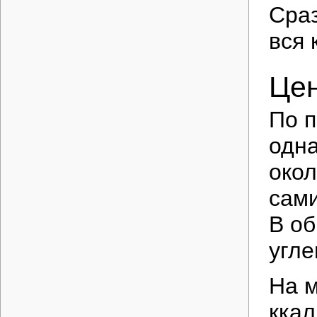
Сраз
вся 
Це
По 
одна
окол
сами
В об
угле
На м
ккал