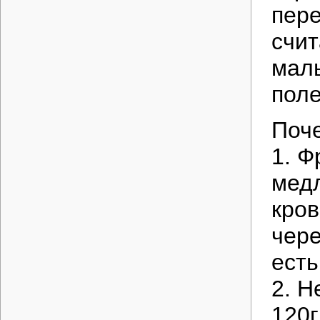
пере
счит
маль
поле
Поче
1. Ф
медл
кров
чере
есть
2. Н
120г