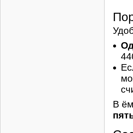
По
Удоб
Од
44
Ес
мо
сч
В ём
пят