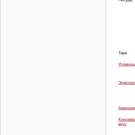
Тара:
Углевод
Электро
Аминоки
Консерв
вкус
: