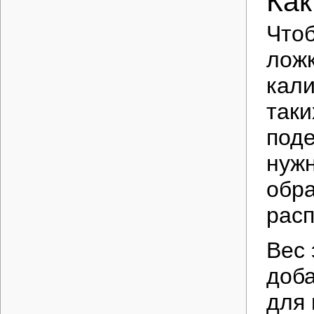
Как
Чтоб
ложк
кали
таки
поде
нужн
обра
расп
Вес 
доба
для 