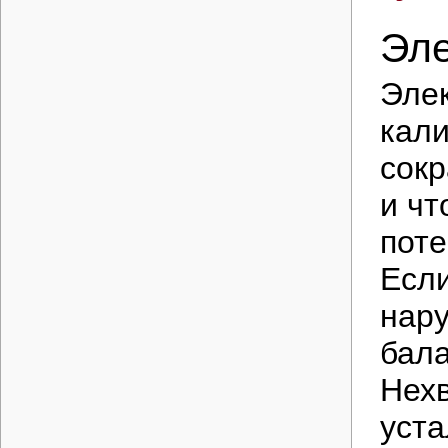
Эл
Эле
кали
сокр
и чт
поте
Если
нар
бала
Нехв
уста