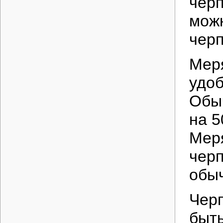
черп
можн
черп
Меря
удоб
Обыч
на 5
Мер
черп
обыч
Черп
быть