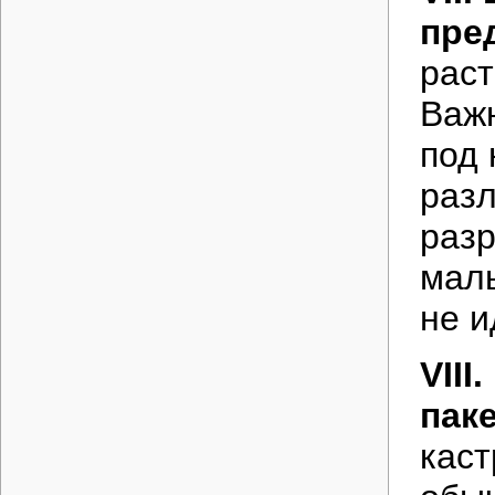
пре
раст
Важн
под
разл
раз
маль
не и
VIII
пак
каст