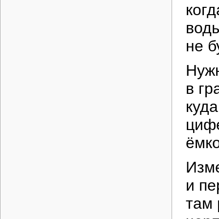
когд
воды
не б
Нуж
в гр
куда
цифе
ёмко
Изме
и пе
там 