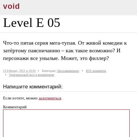
void
Level E 05
Что-то пятая серия мега-тупая. От живой комедии к
затёртому паясничанию – как такое возможно? И
персонажи все унылые. Может, это филлер?
13 February, 2011 в 16:01
Категории:
Околоанимешное
.
RSS комментов
Оригинальный пост и комментарии
Напишите комментарий:
Если хотите, можно
залогиниться
.
Комментарий