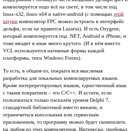
компилируется подо всё на свете, в том числе под
linux-x32, linux-x64 и native-android (с помощью
этой
штуки
компилятор FPC можно встроить в интерфейс
дельфи, если не нравится Lazarus). И есть Oxygene,
который компилируется под .NET, Android и iPhone, и
тоже вводит в язык много крутого. (И в нём вместо
VCL используются нативные формы каждой
платформы, типа Windows Forms).
То есть, в общем-то, покрыта вся мыслимая
разработка для локальных компилируемых языков.
Кроме интерпретируемых языков, единственный язык
с таким покрытием – это C/C++. И кстати, если
пользоваться только паскалём уровня Delphi 7,
стандартной библиотекой вместо винапи, и
ограничиться консольным или сервисным
приложением, то программу можно будет скомпилить
на любом из этих компиляторов. Интересно, пробовал